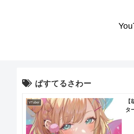
Yo
ぱすてるさわー
【
VTuber
タ