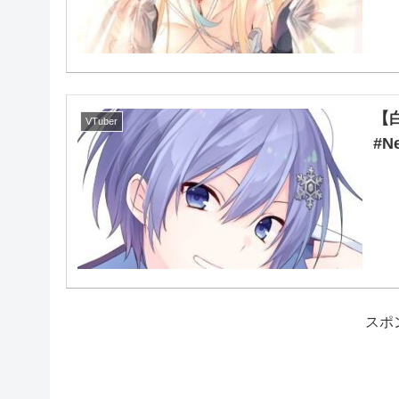
【
VTuber
#N
スポ