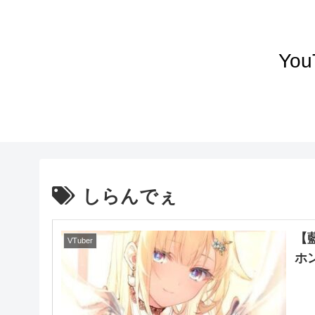
Yo
しらんでぇ
【
VTuber
ホ