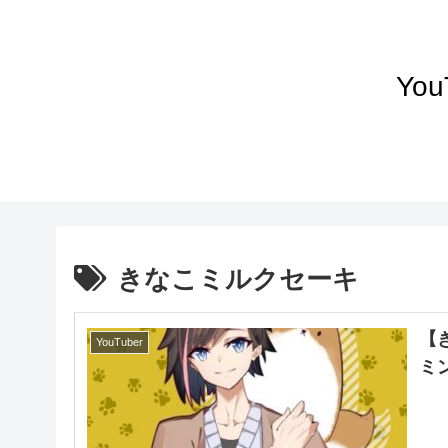
Yo
きなこミルクセーキ
【
YouTuber
ミン