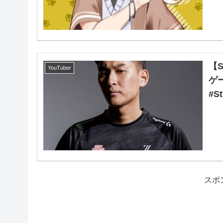
【
YouTuber
ゲ
#S
スポ