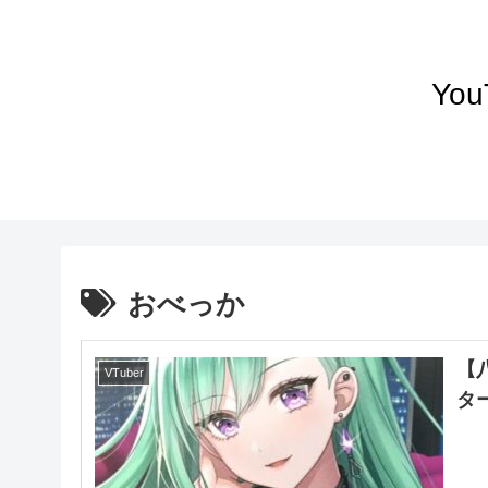
Yo
おべっか
【
VTuber
タ